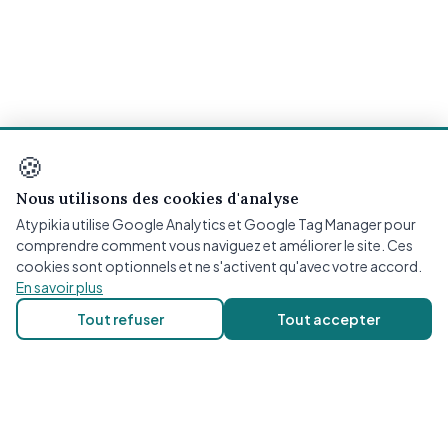
🍪
Nous utilisons des cookies d'analyse
Atypikia utilise Google Analytics et Google Tag Manager pour
comprendre comment vous naviguez et améliorer le site. Ces
cookies sont optionnels et ne s'activent qu'avec votre accord.
En savoir plus
Tout refuser
Tout accepter
ATYPIKIA
Plateforme d'orientation neuropsychologique utilisant
l'intelligence artificielle pour vous guider vers les