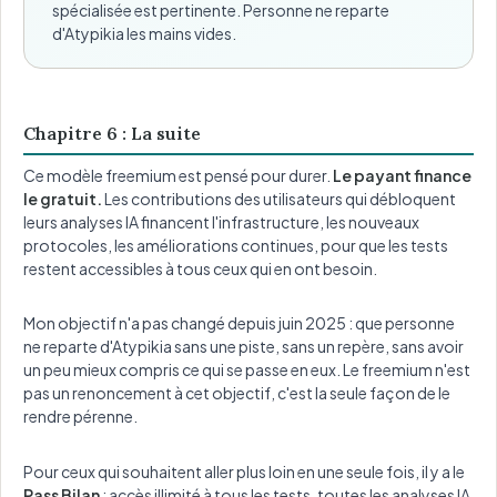
spécialisée est pertinente. Personne ne reparte
d'Atypikia les mains vides.
Chapitre 6 : La suite
Ce modèle freemium est pensé pour durer.
Le payant finance
le gratuit.
Les contributions des utilisateurs qui débloquent
leurs analyses IA financent l'infrastructure, les nouveaux
protocoles, les améliorations continues, pour que les tests
restent accessibles à tous ceux qui en ont besoin.
Mon objectif n'a pas changé depuis juin 2025 : que personne
ne reparte d'Atypikia sans une piste, sans un repère, sans avoir
un peu mieux compris ce qui se passe en eux. Le freemium n'est
pas un renoncement à cet objectif, c'est la seule façon de le
rendre pérenne.
Pour ceux qui souhaitent aller plus loin en une seule fois, il y a le
Pass Bilan
: accès illimité à tous les tests, toutes les analyses IA