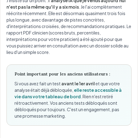
J'insiste sur un point :
l'analyse IA que je vends aujourd'hui
n'est pas la même qu'il y a six mois
. Je l'ai complètement
réécrite récemment. Elle est désormais quasiment trois fois
plus longue, avec davantage de pistes concrètes,
d'interprétations croisées, de recommandations pratiques. Le
rapport PDF clinicien (scores bruts, percentiles,
interprétations pour votre praticien) a été ajouté pour que
vous puissiez arriver en consultation avec un dossier solide au
lieu d'un simple score.
Point important pour les anciens utilisateurs :
Si vous avez fait un test
avant le 1er avril
et que votre
analyse était déjà débloquée,
elle reste accessible à
vie dans votre tableau de bord
. Rien n'est retiré
rétroactivement. Vos anciens tests débloqués sont
débloqués pour toujours. C'est un engagement, pas
une promesse marketing.