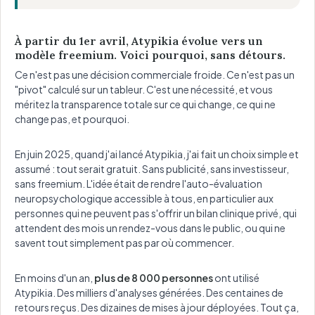
À partir du 1er avril, Atypikia évolue vers un
modèle freemium. Voici pourquoi, sans détours.
Ce n'est pas une décision commerciale froide. Ce n'est pas un
"pivot" calculé sur un tableur. C'est une nécessité, et vous
méritez la transparence totale sur ce qui change, ce qui ne
change pas, et pourquoi.
En juin 2025, quand j'ai lancé Atypikia, j'ai fait un choix simple et
assumé : tout serait gratuit. Sans publicité, sans investisseur,
sans freemium. L'idée était de rendre l'auto-évaluation
neuropsychologique accessible à tous, en particulier aux
personnes qui ne peuvent pas s'offrir un bilan clinique privé, qui
attendent des mois un rendez-vous dans le public, ou qui ne
savent tout simplement pas par où commencer.
En moins d'un an,
plus de 8 000 personnes
ont utilisé
Atypikia. Des milliers d'analyses générées. Des centaines de
retours reçus. Des dizaines de mises à jour déployées. Tout ça,