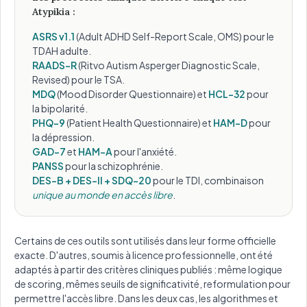
Atypikia :
ASRS v1.1
(Adult ADHD Self-Report Scale, OMS) pour le
TDAH adulte.
RAADS-R
(Ritvo Autism Asperger Diagnostic Scale,
Revised) pour le TSA.
MDQ
(Mood Disorder Questionnaire) et
HCL-32
pour
la bipolarité.
PHQ-9
(Patient Health Questionnaire) et
HAM-D
pour
la dépression.
GAD-7
et
HAM-A
pour l'anxiété.
PANSS
pour la schizophrénie.
DES-B + DES-II + SDQ-20
pour le TDI, combinaison
unique au monde en accès libre
.
Certains de ces outils sont utilisés dans leur forme officielle
exacte. D'autres, soumis à licence professionnelle, ont été
adaptés à partir des critères cliniques publiés : même logique
de scoring, mêmes seuils de significativité, reformulation pour
permettre l'accès libre. Dans les deux cas, les algorithmes et