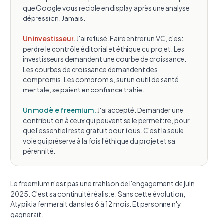
que Google vous recible en display après une analyse
dépression. Jamais.
Un investisseur.
J'ai refusé. Faire entrer un VC, c'est
perdre le contrôle éditorial et éthique du projet. Les
investisseurs demandent une courbe de croissance.
Les courbes de croissance demandent des
compromis. Les compromis, sur un outil de santé
mentale, se paient en confiance trahie.
Un modèle freemium.
J'ai accepté. Demander une
contribution à ceux qui peuvent se le permettre, pour
que l'essentiel reste gratuit pour tous. C'est la seule
voie qui préserve à la fois l'éthique du projet et sa
pérennité.
Le freemium n'est pas une trahison de l'engagement de juin
2025. C'est sa continuité réaliste. Sans cette évolution,
Atypikia fermerait dans les 6 à 12 mois. Et personne n'y
gagnerait.