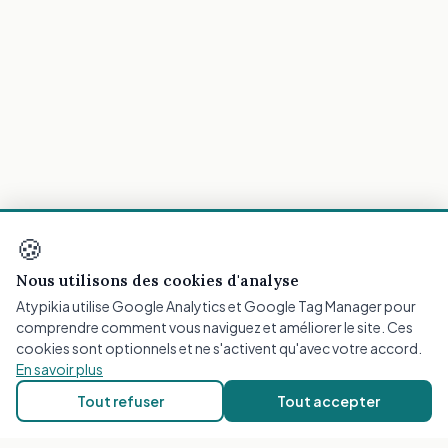
🍪
Nous utilisons des cookies d'analyse
Atypikia utilise Google Analytics et Google Tag Manager pour
ATYPIKIA
comprendre comment vous naviguez et améliorer le site. Ces
Plateforme d'orientation neuropsychologique utilisant
cookies sont optionnels et ne s'activent qu'avec votre accord.
l'intelligence artificielle pour vous guider vers les
En savoir plus
professionnels de santé les plus adaptés à votre profil.
Tout refuser
Tout accepter