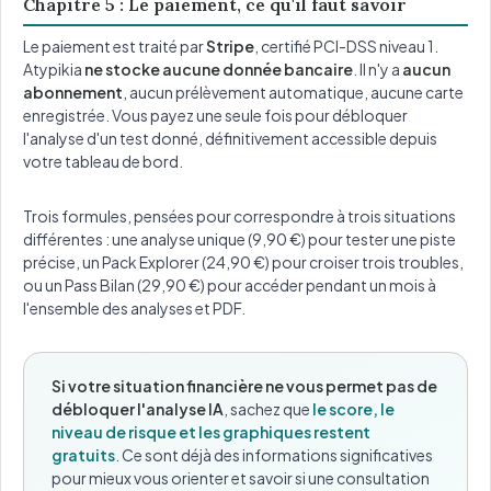
Chapitre 5 : Le paiement, ce qu'il faut savoir
Le paiement est traité par
Stripe
, certifié PCI-DSS niveau 1.
Atypikia
ne stocke aucune donnée bancaire
. Il n'y a
aucun
abonnement
, aucun prélèvement automatique, aucune carte
enregistrée. Vous payez une seule fois pour débloquer
l'analyse d'un test donné, définitivement accessible depuis
votre tableau de bord.
Trois formules, pensées pour correspondre à trois situations
différentes : une analyse unique (9,90 €) pour tester une piste
précise, un Pack Explorer (24,90 €) pour croiser trois troubles,
ou un Pass Bilan (29,90 €) pour accéder pendant un mois à
l'ensemble des analyses et PDF.
Si votre situation financière ne vous permet pas de
débloquer l'analyse IA
, sachez que
le score, le
niveau de risque et les graphiques restent
gratuits
. Ce sont déjà des informations significatives
pour mieux vous orienter et savoir si une consultation