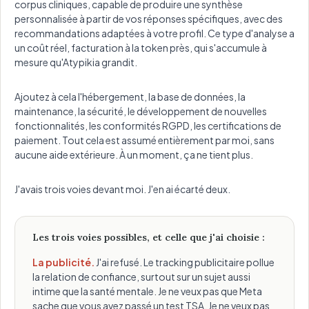
corpus cliniques, capable de produire une synthèse
personnalisée à partir de vos réponses spécifiques, avec des
recommandations adaptées à votre profil. Ce type d'analyse a
un coût réel, facturation à la token près, qui s'accumule à
mesure qu'Atypikia grandit.
Ajoutez à cela l'hébergement, la base de données, la
maintenance, la sécurité, le développement de nouvelles
fonctionnalités, les conformités RGPD, les certifications de
paiement. Tout cela est assumé entièrement par moi, sans
aucune aide extérieure. À un moment, ça ne tient plus.
J'avais trois voies devant moi. J'en ai écarté deux.
Les trois voies possibles, et celle que j'ai choisie :
La publicité.
J'ai refusé. Le tracking publicitaire pollue
la relation de confiance, surtout sur un sujet aussi
intime que la santé mentale. Je ne veux pas que Meta
sache que vous avez passé un test TSA. Je ne veux pas