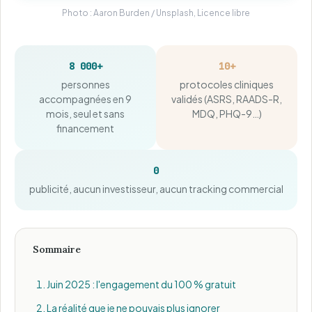
Photo : Aaron Burden / Unsplash, Licence libre
8 000+
10+
personnes
protocoles cliniques
accompagnées en 9
validés (ASRS, RAADS-R,
mois, seul et sans
MDQ, PHQ-9…)
financement
0
publicité, aucun investisseur, aucun tracking commercial
Sommaire
Juin 2025 : l'engagement du 100 % gratuit
La réalité que je ne pouvais plus ignorer