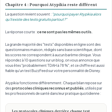
Chapitre 4 : Pourquoi Atypikia reste différent
La question revient souvent :
"pourquoi payer Atypikia alors
qu'il existe des tests gratuits partout ?"
La réponse courte :
ce ne sont pas les mêmes outils.
La grande majorité des "tests" disponibles en ligne sont des
questionnaires maison, rédigés sans base scientifique, dont
les scores ne correspondent à aucun barème clinique. Vous
répondez à 10 questions sur un blog, on vous annonce que
vous êtes "probablement TDAH à 78 %", et ce chiffre est aussi
fiable qu'un test BuzzFeed sur votre personnalité de Disney.
Atypikia fonctionne différemment. Chaque bilan repose sur
des
protocoles cliniques reconnus et publiés
, utilisés par
les professionnels de santé dans leur pratique quotidienne :
Les protocoles cliniques derrière chaque test