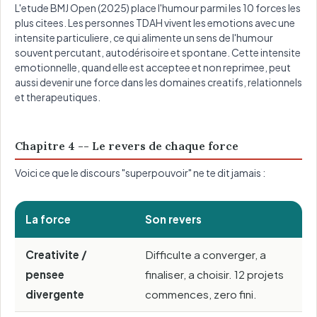
L'etude BMJ Open (2025) place l'humour parmi les 10 forces les
plus citees. Les personnes TDAH vivent les emotions avec une
intensite particuliere, ce qui alimente un sens de l'humour
souvent percutant, autodérisoire et spontane. Cette intensite
emotionnelle, quand elle est acceptee et non reprimee, peut
aussi devenir une force dans les domaines creatifs, relationnels
et therapeutiques.
Chapitre 4 -- Le revers de chaque force
Voici ce que le discours "superpouvoir" ne te dit jamais :
La force
Son revers
Creativite /
Difficulte a converger, a
pensee
finaliser, a choisir. 12 projets
divergente
commences, zero fini.