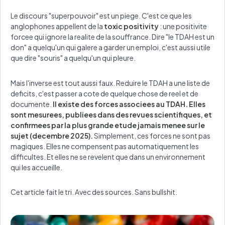
Le discours "superpouvoir" est un piege. C'est ce que les
anglophones appellent de la
toxic positivity
: une positivite
forcee qui ignore la realite de la souffrance. Dire "le TDAH est un
don" a quelqu'un qui galere a garder un emploi, c'est aussi utile
que dire "souris" a quelqu'un qui pleure.
Mais l'inverse est tout aussi faux. Reduire le TDAH a une liste de
deficits, c'est passer a cote de quelque chose de reel et de
documente.
Il existe des forces associees au TDAH. Elles
sont mesurees, publiees dans des revues scientifiques, et
confirmees par la plus grande etude jamais menee sur le
sujet (decembre 2025).
Simplement, ces forces ne sont pas
magiques. Elles ne compensent pas automatiquement les
difficultes. Et elles ne se revelent que dans un environnement
qui les accueille.
Cet article fait le tri. Avec des sources. Sans bullshit.