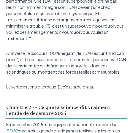
performance. Si le TDAH est un superpouvoir, alors ne pas
reussir brillamment malgre son TDAH devient un echec
personnel plutot qu'un probleme systemique. Et
troisiemement, il donne des arguments a ceux qui veulent
minimiser le trouble : "Si c'est un superpouvoir, pourquoi vous
voulez des amenagements ? Pourquoi vous voulez un
traitement ?"
A l'inverse, le discours 100% negatif ("le TDAH est un handicap,
point") est tout aussi reducteur. Il enferme les personnes TDAH
dans une identite de deficience et ignore les donnees
scientifiques qui montrent des forces reelles et mesurables.
La verite est entre les deux. Et c'est la qu'on va.
Chapitre 2 -- Ce que la science dit vraiment :
l'etude de decembre 2025
En decembre 2025, une equipe internationale a publie dans
BMJ Open
la plus grande etude jamais realisee sur les forces