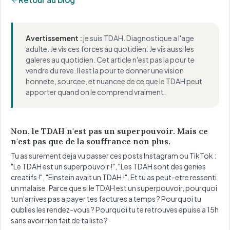
Avertissement :
je suis TDAH. Diagnostique a l'age
adulte. Je vis ces forces au quotidien. Je vis aussi les
galeres au quotidien. Cet article n'est pas la pour te
vendre du reve. Il est la pour te donner une vision
honnete, sourcee, et nuancee de ce que le TDAH peut
apporter quand on le comprend vraiment.
Non, le TDAH n'est pas un superpouvoir. Mais ce
n'est pas que de la souffrance non plus.
Tu as surement deja vu passer ces posts Instagram ou TikTok :
"Le TDAH est un superpouvoir !", "Les TDAH sont des genies
creatifs !", "Einstein avait un TDAH !". Et tu as peut-etre ressenti
un malaise. Parce que si le TDAH est un superpouvoir, pourquoi
tu n'arrives pas a payer tes factures a temps ? Pourquoi tu
oublies les rendez-vous ? Pourquoi tu te retrouves epuise a 15h
sans avoir rien fait de ta liste ?