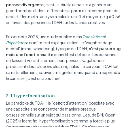
pensee divergente
, c'est-a-dire la capacite a generer un
grand nombre d'idees differentes a partir d'un meme point de
depart. Une meta-analyse a calcule un effet moyen de g = 0.36
en faveur des personnes TDAH sur les taches creatives.
En octobre 2025, une etude publiee dans
Translational
Psychiatry
a confirme et explique ce lien : le "vagabondage
mental" (mind-wandering), typique du TDAH,
n'est pas un bug
mais une fonctionnalite
quand il est delibere. Les personnes
qui laissent volontairement leurs pensees vagabonder
produisent des solutions plus originales. Le cerveau TDAH fait
ca naturellement, souvent malgre lui, mais quand on apprend a
le canaliser, c'est un atout reel.
2. L'hyperfocalisation
Le paradoxe du TDAH : le "deficit d'attention" coexiste avec
une capacite a se concentrer de maniere presque
obsessionnelle sur un sujet qui passionne. L'etude BMJ Open
(2025) a identifie l'hyperfocalisation comme la force la plus
frequemment citee par les adultes TDAH. Ce n'est pas un