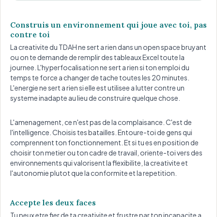
Construis un environnement qui joue avec toi, pas
contre toi
La creativite du TDAH ne sert a rien dans un open space bruyant
ou on te demande de remplir des tableaux Excel toute la
journee. L'hyperfocalisation ne sert a rien si ton emploi du
temps te force a changer de tache toutes les 20 minutes.
L'energie ne sert a rien si elle est utilisee a lutter contre un
systeme inadapte au lieu de construire quelque chose.
L'amenagement, ce n'est pas de la complaisance. C'est de
l'intelligence. Choisis tes batailles. Entoure-toi de gens qui
comprennent ton fonctionnement. Et si tu es en position de
choisir ton metier ou ton cadre de travail, oriente-toi vers des
environnements qui valorisent la flexibilite, la creativite et
l'autonomie plutot que la conformite et la repetition.
Accepte les deux faces
Tu peux etre fier de ta creativite et frustre par ton incapacite a