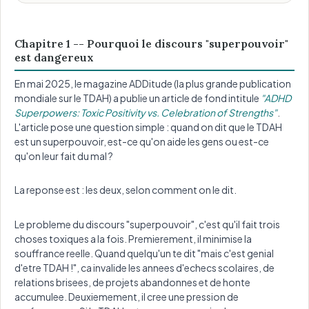
Chapitre 1 -- Pourquoi le discours "superpouvoir"
est dangereux
En mai 2025, le magazine ADDitude (la plus grande publication
mondiale sur le TDAH) a publie un article de fond intitule
"ADHD
Superpowers: Toxic Positivity vs. Celebration of Strengths"
.
L'article pose une question simple : quand on dit que le TDAH
est un superpouvoir, est-ce qu'on aide les gens ou est-ce
qu'on leur fait du mal ?
La reponse est : les deux, selon comment on le dit.
Le probleme du discours "superpouvoir", c'est qu'il fait trois
choses toxiques a la fois. Premierement, il minimise la
souffrance reelle. Quand quelqu'un te dit "mais c'est genial
d'etre TDAH !", ca invalide les annees d'echecs scolaires, de
relations brisees, de projets abandonnes et de honte
accumulee. Deuxiemement, il cree une pression de