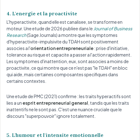
4. L'energie et la proactivite
L'hyperactivite, quand elle est canalisee, se transforme en
moteur. Une etude de 2026 publiee dans le
Journal of Business
Research
(Sage Journals) a montre que les symptomes
d'hyperactivite-impulsivite du TDAH sont positivement
associes a l'
orientation entrepreneuriale
: prise d'initiative,
tolerance au risque et capacite a passer a l'action rapidement.
Les symptomes d'inattention, eux, sont associes a moins de
proactivite, ce qui montre que ce n'est pas "le TDAH" en bloc
qui aide, mais certaines composantes specifiques dans
certains contextes.
Une etude de PMC (2021) confirme : les traits hyperactifs sont
lies a un
esprit entrepreneurial general
, tandis que les traits
inattentifs ne le sont pas. C'est une nuance cruciale que le
discours "superpouvoir" ignore totalement.
5. L'humour et l'intensite emotionnelle