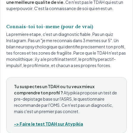
une meilleure qualite de vie.
Ce n'est pas le TDAH qui est un
superpouvoir. C'est la connaissance de soi qui en est un.
Connais-toi toi-meme (pour de vrai)
La premiere etape, c'est un diagnostic fiable. Pas un quiz
Instagram. Pas un "je me reconnais dans 3 memes sur 5". Un
bilan neuropsychologique qui identifie precisement ton profil,
tes forces et tes zones de fragilite. Parce que le TDAH n'est pas
monolithique : il y a le profil inattentif, le profil hyperactif-
impulsif, le profil mixte, et chacun a ses propres forces.
Tu suspectes un TDAH ou tu veux mieux
comprendre ton profil ?
Atypikia propose un test de
pre-depistage base sur l'ASRS, le questionnaire
recommande par l'OMS. Ce n'est pas un diagnostic,
mais c'est un premier pas concret.
-> Faire le test TDAH sur Atypikia