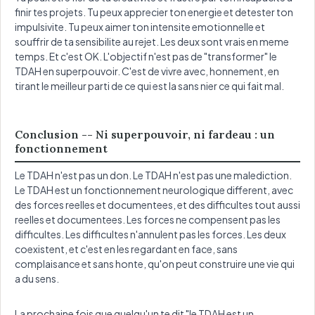
finir tes projets. Tu peux apprecier ton energie et detester ton
impulsivite. Tu peux aimer ton intensite emotionnelle et
souffrir de ta sensibilite au rejet. Les deux sont vrais en meme
temps. Et c'est OK. L'objectif n'est pas de "transformer" le
TDAH en superpouvoir. C'est de vivre avec, honnement, en
tirant le meilleur parti de ce qui est la sans nier ce qui fait mal.
Conclusion -- Ni superpouvoir, ni fardeau : un
fonctionnement
Le TDAH n'est pas un don. Le TDAH n'est pas une malediction.
Le TDAH est un fonctionnement neurologique different, avec
des forces reelles et documentees, et des difficultes tout aussi
reelles et documentees. Les forces ne compensent pas les
difficultes. Les difficultes n'annulent pas les forces. Les deux
coexistent, et c'est en les regardant en face, sans
complaisance et sans honte, qu'on peut construire une vie qui
a du sens.
La prochaine fois que quelqu'un te dit "le TDAH est un