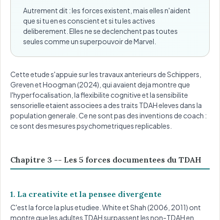
Autrement dit : les forces existent, mais elles n'aident
que si tu en es conscient et si tu les actives
deliberement. Elles ne se declenchent pas toutes
seules comme un superpouvoir de Marvel.
Cette etude s'appuie sur les travaux anterieurs de Schippers,
Greven et Hoogman (2024), qui avaient deja montre que
l'hyperfocalisation, la flexibilite cognitive et la sensibilite
sensorielle etaient associees a des traits TDAH eleves dans la
population generale. Ce ne sont pas des inventions de coach :
ce sont des mesures psychometriques replicables.
Chapitre 3 -- Les 5 forces documentees du TDAH
1. La creativite et la pensee divergente
C'est la force la plus etudiee. White et Shah (2006, 2011) ont
montre que les adultes TDAH surpassent les non-TDAH en