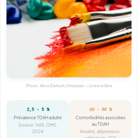
Photo : Alice Dietrich / Unsplash -- Licence libre
2,5 - 5 %
60 - 80 %
Prévalence TDAH adulte
Comorbidités associées
au TDAH
Source : HAS, OMS,
2024
Anxiété, dépression,
addictions, TSA