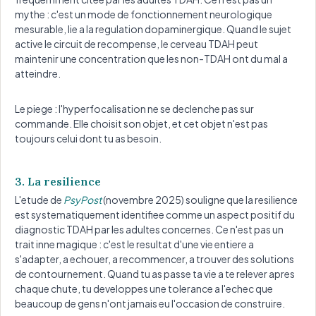
mythe : c'est un mode de fonctionnement neurologique
mesurable, lie a la regulation dopaminergique. Quand le sujet
active le circuit de recompense, le cerveau TDAH peut
maintenir une concentration que les non-TDAH ont du mal a
atteindre.
Le piege : l'hyperfocalisation ne se declenche pas sur
commande. Elle choisit son objet, et cet objet n'est pas
toujours celui dont tu as besoin.
3. La resilience
L'etude de
PsyPost
(novembre 2025) souligne que la resilience
est systematiquement identifiee comme un aspect positif du
diagnostic TDAH par les adultes concernes. Ce n'est pas un
trait inne magique : c'est le resultat d'une vie entiere a
s'adapter, a echouer, a recommencer, a trouver des solutions
de contournement. Quand tu as passe ta vie a te relever apres
chaque chute, tu developpes une tolerance a l'echec que
beaucoup de gens n'ont jamais eu l'occasion de construire.