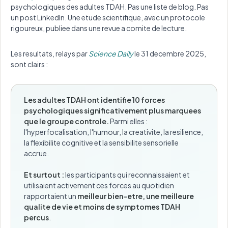
psychologiques des adultes TDAH. Pas une liste de blog. Pas
un post LinkedIn. Une etude scientifique, avec un protocole
rigoureux, publiee dans une revue a comite de lecture.
Les resultats, relays par
Science Daily
le 31 decembre 2025,
sont clairs :
Les adultes TDAH ont identifie 10 forces
psychologiques significativement plus marquees
que le groupe controle.
Parmi elles :
l'hyperfocalisation, l'humour, la creativite, la resilience,
la flexibilite cognitive et la sensibilite sensorielle
accrue.
Et surtout :
les participants qui reconnaissaient et
utilisaient activement ces forces au quotidien
rapportaient un
meilleur bien-etre, une meilleure
qualite de vie et moins de symptomes TDAH
percus
.