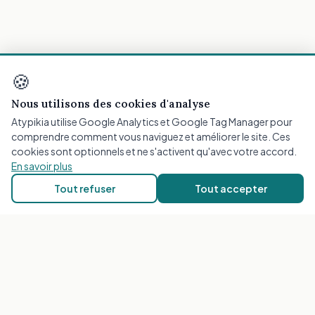
🍪
Nous utilisons des cookies d'analyse
Atypikia utilise Google Analytics et Google Tag Manager pour
ATYPIKIA
comprendre comment vous naviguez et améliorer le site. Ces
Plateforme d'orientation neuropsychologique utilisant
cookies sont optionnels et ne s'activent qu'avec votre accord.
l'intelligence artificielle pour vous guider vers les
En savoir plus
professionnels de santé les plus adaptés à votre profil.
Tout refuser
Tout accepter
ORIENTATIONS DIAGNOSTIQUES
Analyse TDAH Approfondie
Analyse TSA Approfondie
Tous les Tests Spécialisés
RESSOURCES & INFORMATION