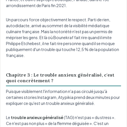
arrondissement de Paris fin 2021.
Un parcours force objectivement le respect. Parti de rien,
autodidacte, arrivé au sommet de la visibilité médiatique
culinaire française. Mais la notoriété n'est pas un permis de
mépriser les gens. Et là où Bounekraf fait rire quand il imite
Philippe Etchebest, il ne fait rire personne quand il se moque
publiquement d'un trouble qui touche 12,5 % de la population
française.
Chapitre 3 : Le trouble anxieux généralisé, c'est
quoi concrètement ?
Puisque visiblement l'information n'a pas circulé jusqu'à
certaines stories Instagram, Atypikia prend deux minutes pour
expliquer ce qu'est un trouble anxieux généralisé.
Le
trouble anxieux généralisé
(TAG) n'est pas « du stress ».
Ce n'est pas non plus « de la flemme déguisée ». C'est un