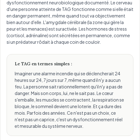
dysfonctionnement neurobiologique documenté. Le cerveau
d'une personne atteinte de TAG fonctionne comme si elle était
en danger permanent, même quand tout va objectivement
bien autour d'elle. L'amygdale cérébrale (la zone qui gère la
peur et les menaces) est suractivée. Les hormones de stress
(cortisol, adrénaline) sont sécrétées en permanence, comme
si un prédateur rôdait à chaque coin de couloir.
Le TAG en termes simples :
Imaginer une alarme incendie qui se déclencherait 24
heures sur 24, 7 jours sur 7, même quand il n'y a aucun
feu. La personne sait rationnellement qu'il n'y a pas de
danger. Mais son corps, lui, ne le sait pas. Le cœur
s'emballe, les muscles se contractent, la respiration se
bloque, le sommeil devient une loterie. Et ça dure des
mois. Parfois des années. Ce n'est pas un choix, ce
n'est pas un caprice, c'est un dysfonctionnement réel
et mesurable du système nerveux.