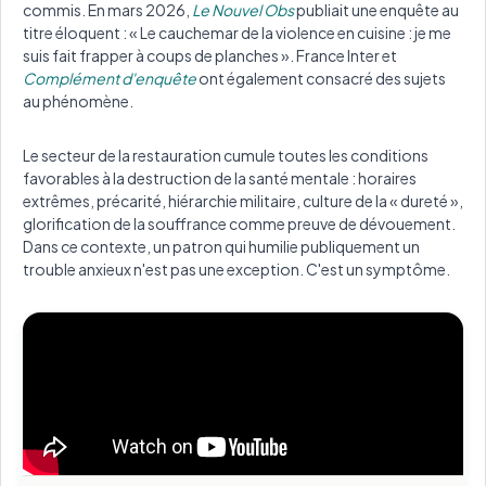
commis. En mars 2026,
Le Nouvel Obs
publiait une enquête au
titre éloquent : « Le cauchemar de la violence en cuisine : je me
suis fait frapper à coups de planches ». France Inter et
Complément d'enquête
ont également consacré des sujets
au phénomène.
Le secteur de la restauration cumule toutes les conditions
favorables à la destruction de la santé mentale : horaires
extrêmes, précarité, hiérarchie militaire, culture de la « dureté »,
glorification de la souffrance comme preuve de dévouement.
Dans ce contexte, un patron qui humilie publiquement un
trouble anxieux n'est pas une exception. C'est un symptôme.