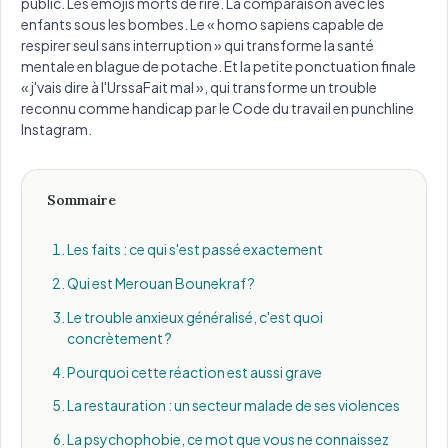
public. Les emojis morts de rire. La comparaison avec les
enfants sous les bombes. Le « homo sapiens capable de
respirer seul sans interruption » qui transforme la santé
mentale en blague de potache. Et la petite ponctuation finale
« j'vais dire à l'UrssaFait mal », qui transforme un trouble
reconnu comme handicap par le Code du travail en punchline
Instagram.
Sommaire
Les faits : ce qui s'est passé exactement
Qui est Merouan Bounekraf ?
Le trouble anxieux généralisé, c'est quoi
concrètement ?
Pourquoi cette réaction est aussi grave
La restauration : un secteur malade de ses violences
La psychophobie, ce mot que vous ne connaissez