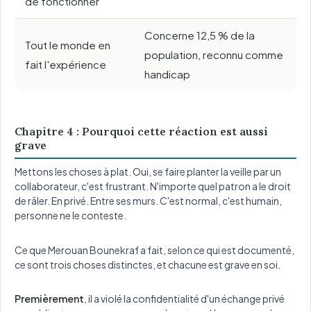
de fonctionner
Concerne 12,5 % de la
Tout le monde en
population, reconnu comme
fait l'expérience
handicap
Chapitre 4 : Pourquoi cette réaction est aussi
grave
Mettons les choses à plat. Oui, se faire planter la veille par un
collaborateur, c'est frustrant. N'importe quel patron a le droit
de râler. En privé. Entre ses murs. C'est normal, c'est humain,
personne ne le conteste.
Ce que Merouan Bounekraf a fait, selon ce qui est documenté,
ce sont trois choses distinctes, et chacune est grave en soi.
Premièrement
, il a violé la confidentialité d'un échange privé