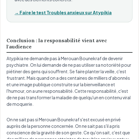
→ Faire le test Troubles anxieux sur Atypikia
Conclusion : la responsabilité vient avec
l'audience
Atypikia ne demande pas à Merouan Bounekraf de devenir
psychiatre. On lui demande de ne pas utiliser sa notoriété pour
piétiner des gens qui souffrent. Se faire planter la veille, c'est
frustrant. Mais quand on a des centaines de milliers d'abonnés
et une image publique construite sur la bienveillance et
l'humour, on a une responsabilité. Cette responsabilité, c'est
de ne pas transformer la maladie de quelqu'un en contenu viral
de moquerie.
On ne sait pas si Merouan Bounekraf s'est excusé en privé
auprès de la personne concernée. On ne sait pas s'il a pris
conscience de la gravité de son geste. Ce qu'on sait, c'est que
des milliers de personnes atteintes de troubles anxieux ont vu