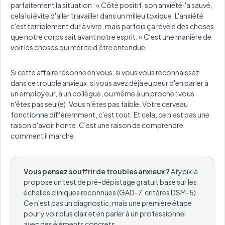
parfaitement la situation : « Côté positif, son anxiété l'a sauvé,
cela lui évite d'aller travailler dans un milieu toxique. L'anxiété
c'est terriblement dur à vivre, mais parfois ça révèle des choses
que notre corps sait avant notre esprit. » C'est une manière de
voir les choses qui mérite d'être entendue.
Si cette affaire résonne en vous, si vous vous reconnaissez
dans ce trouble anxieux, si vous avez déjà eu peur d'en parler à
un employeur, à un collègue, ou même à un proche : vous
n'êtes pas seul(e). Vous n'êtes pas faible. Votre cerveau
fonctionne différemment, c'est tout. Et cela, ce n'est pas une
raison d'avoir honte. C'est une raison de comprendre
comment il marche.
Vous pensez souffrir de troubles anxieux ?
Atypikia
propose un test de pré-dépistage gratuit basé sur les
échelles cliniques reconnues (GAD-7, critères DSM-5).
Ce n'est pas un diagnostic, mais une première étape
pour y voir plus clair et en parler à un professionnel
avec des éléments concrets.