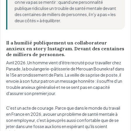
on ne va pas se mentir : quand une personnalité
publique ridiculise un trouble de santé mentale devant
des centaines de milliers de personnes, il n'y a pas « les
deux côtés » à équilibrer.
Il a humilié publiquement un collaborateur
anxieux en story Instagram. Devant des centaines
de milliers de personnes.
Avril 2026. Un homme vient d'être recruté pour travailler chez
Panade, la boulangerie-pâtisserie de Merouan Bounekraf dans
le 15e arrondissement de Paris. La veille de sa prise de poste, il
envoie à son futur patron un message honnête : il souffre d'un
trouble anxieux généralisé et ne se sent pas en capacité
d'assurer son premier jour.
C'est un acte de courage. Parce que dans le monde du travail
en France en 2026, avouer un problème de santé mentale à
son employeur, c'est à peu près aussi confortable que de se
jeter dans une fosse aux lions en espérant qu'ils soient