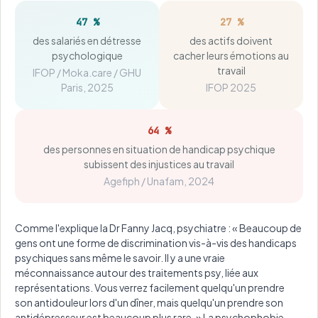
47 %
27 %
des salariés en détresse
des actifs doivent
psychologique
cacher leurs émotions au
travail
IFOP / Moka.care / GHU
Paris, 2025
IFOP 2025
64 %
des personnes en situation de handicap psychique
subissent des injustices au travail
Agefiph / Unafam, 2024
Comme l'explique la Dr Fanny Jacq, psychiatre : « Beaucoup de
gens ont une forme de discrimination vis-à-vis des handicaps
psychiques sans même le savoir. Il y a une vraie
méconnaissance autour des traitements psy, liée aux
représentations. Vous verrez facilement quelqu'un prendre
son antidouleur lors d'un dîner, mais quelqu'un prendre son
antidépresseur est beaucoup plus rare. » La psychophobie