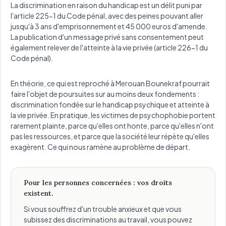
La discrimination en raison du handicap est un délit puni par
l'article 225-1 du Code pénal, avec des peines pouvant aller
jusqu'à 3 ans d'emprisonnement et 45 000 euros d'amende.
La publication d'un message privé sans consentement peut
également relever de l'atteinte à la vie privée (article 226-1 du
Code pénal).
En théorie, ce qui est reproché à Merouan Bounekraf pourrait
faire l'objet de poursuites sur au moins deux fondements :
discrimination fondée sur le handicap psychique et atteinte à
la vie privée. En pratique, les victimes de psychophobie portent
rarement plainte, parce qu'elles ont honte, parce qu'elles n'ont
pas les ressources, et parce que la société leur répète qu'elles
exagèrent. Ce qui nous ramène au problème de départ.
Pour les personnes concernées : vos droits
existent.
Si vous souffrez d'un trouble anxieux et que vous
subissez des discriminations au travail, vous pouvez