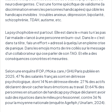
neurodivergentes. C'est une forme spécifique de validisme (la
discrimination envers les personnes handicapées) qui cible les
handicaps invisibles : troubles anxieux, dépression, bipolarité,
schizophrénie, TDAH, autisme, etc.
La psychophobie est partout. Elle est dans le « mais tu n'as pas
l'air malade » lancé à une personne en burn-out. Dans le « c'est
dans ta tête, fais un effort » adressé à quelqu'un en pleine crise
de panique. Dans les emojis morts de rire collés sur le message
d'un collaborateur qui ose parler de son TAG. Et elle a des
conséquences concrètes et mesurées.
Selon une enquête IFOP / Moka.care / GHU Paris publiée en
2025, 47 % des salariés français sont en détresse
psychologique, dont 14 % en détresse élevée. 27 % des actifs
déclarent devoir cacher leurs émotions au travail. Et 64 % des
personnes en situation de handicap psychique déclarent avoir
subi des injustices dans le milieu professionnel, contre 36 %
pour la moyenne nationale (enquête Agefiph / Unafam, 2024).