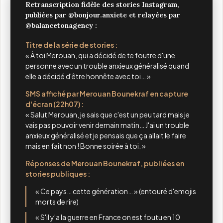
Retranscription fidèle des stories Instagram,
publiées par @bonjour.anxiete et relayées par
@balancetonagency :
Titre de la série de stories :
« À toi Merouan, qui a décidé de te foutre d'une
personne avec un trouble anxieux généralisé quand
elle a décidé d'être honnête avec toi… »
SMS affiché par Merouan Bounekraf en capture
d'écran (22h07) :
« Salut Merouan, je sais que c'est un peu tard mais je
vais pas pouvoir venir demain matin… J'ai un trouble
anxieux généralisé et je pensais que ça allait le faire
mais en fait non ! Bonne soirée à toi. »
Réponses de Merouan Bounekraf, publiées en
stories publiques :
« Ce pays… cette génération… » (entouré d'emojis
morts de rire)
« S'il y'a la guerre en France on est foutu en 10