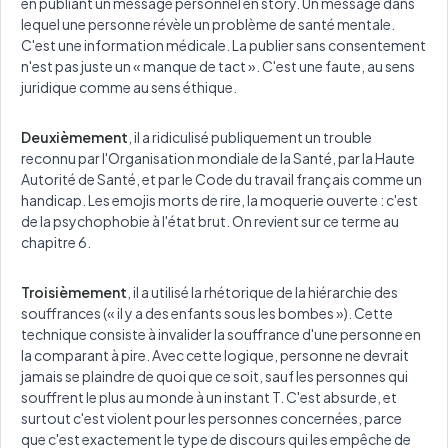
en publiant un message personnel en story. Un message dans
lequel une personne révèle un problème de santé mentale.
C'est une information médicale. La publier sans consentement
n'est pas juste un « manque de tact ». C'est une faute, au sens
juridique comme au sens éthique.
Deuxièmement
, il a ridiculisé publiquement un trouble
reconnu par l'Organisation mondiale de la Santé, par la Haute
Autorité de Santé, et par le Code du travail français comme un
handicap. Les emojis morts de rire, la moquerie ouverte : c'est
de la psychophobie à l'état brut. On revient sur ce terme au
chapitre 6.
Troisièmement
, il a utilisé la rhétorique de la hiérarchie des
souffrances (« il y a des enfants sous les bombes »). Cette
technique consiste à invalider la souffrance d'une personne en
la comparant à pire. Avec cette logique, personne ne devrait
jamais se plaindre de quoi que ce soit, sauf les personnes qui
souffrent le plus au monde à un instant T. C'est absurde, et
surtout c'est violent pour les personnes concernées, parce
que c'est exactement le type de discours qui les empêche de