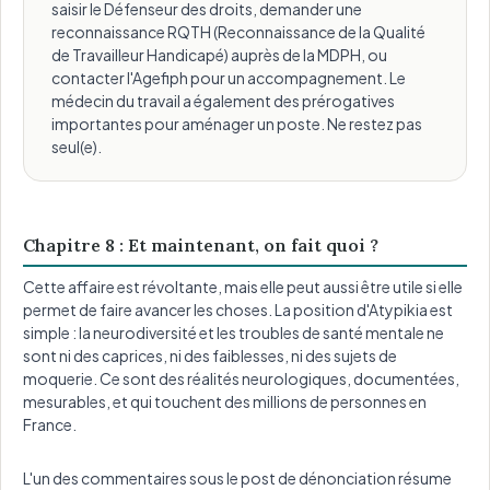
saisir le Défenseur des droits, demander une
reconnaissance RQTH (Reconnaissance de la Qualité
de Travailleur Handicapé) auprès de la MDPH, ou
contacter l'Agefiph pour un accompagnement. Le
médecin du travail a également des prérogatives
importantes pour aménager un poste. Ne restez pas
seul(e).
Chapitre 8 : Et maintenant, on fait quoi ?
Cette affaire est révoltante, mais elle peut aussi être utile si elle
permet de faire avancer les choses. La position d'Atypikia est
simple : la neurodiversité et les troubles de santé mentale ne
sont ni des caprices, ni des faiblesses, ni des sujets de
moquerie. Ce sont des réalités neurologiques, documentées,
mesurables, et qui touchent des millions de personnes en
France.
L'un des commentaires sous le post de dénonciation résume