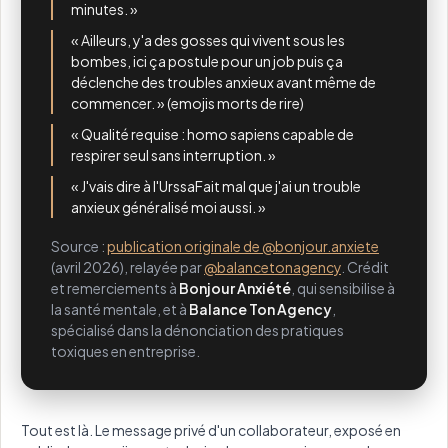
minutes. »
« Ailleurs, y'a des gosses qui vivent sous les
bombes, ici ça postule pour un job puis ça
déclenche des troubles anxieux avant même de
commencer. » (emojis morts de rire)
« Qualité requise : homo sapiens capable de
respirer seul sans interruption. »
« J'vais dire à l'UrssaFait mal que j'ai un trouble
anxieux généralisé moi aussi. »
Source :
publication originale de @bonjour.anxiete
(avril 2026), relayée par
@balancetonagency
. Crédit
et remerciements à
Bonjour Anxiété
, qui sensibilise à
la santé mentale, et à
Balance Ton Agency
,
spécialisé dans la dénonciation des pratiques
toxiques en entreprise.
Tout est là. Le message privé d'un collaborateur, exposé en