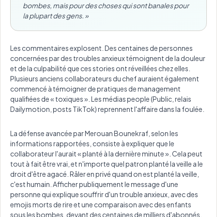
bombes, mais pour des choses qui sont banales pour
la plupart des gens. »
Les commentaires explosent. Des centaines de personnes
concernées par des troubles anxieux témoignent de la douleur
et de la culpabilité que ces stories ont réveillées chez elles.
Plusieurs anciens collaborateurs du chef auraient également
commencé à témoigner de pratiques de management
qualifiées de « toxiques ». Les médias people (Public, relais
Dailymotion, posts TikTok) reprennent l'affaire dans la foulée.
La défense avancée par Merouan Bounekraf, selon les
informations rapportées, consiste à expliquer que le
collaborateur l'aurait « planté à la dernière minute ». Cela peut
tout à fait être vrai, et n'importe quel patron planté la veille a le
droit d'être agacé. Râler en privé quand on est planté la veille,
c'est humain. Afficher publiquement le message d'une
personne qui explique souffrir d'un trouble anxieux, avec des
emojis morts de rire et une comparaison avec des enfants
sous les bombes, devant des centaines de milliers d'abonnés,