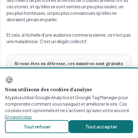
ces stories, et qu'elles se sont senties un peu plus seules, un
peu plus honteuses, un peu plus convaincues qu'elles ne
devraient jamais en parler.
Et cela, à l'échelle d'une audience comme la sienne, ce n'est pas
une maladresse. C'est un dégât collectif.
Si vous êtes en détresse, ces numéros sont gratuits
et anonymes :
🍪
3114
: numéro national de prévention du suicide,
24h/24, 7j/7
Nous utilisons des cookies d'analyse
Fil Santé Jeunes
: 0 800 235 236 (anonyme, gratuit)
Atypikia utilise Google Analytics et Google Tag Manager pour
SOS Amitié
: 09 72 39 40 50
comprendre comment vous naviguez et améliorer le site. Ces
Défenseur des droits (discrimination)
:
cookies sont optionnels et ne s'activent qu'avec votre accord.
09 69 39 00 00
En savoir plus
Tout refuser
Tout accepter