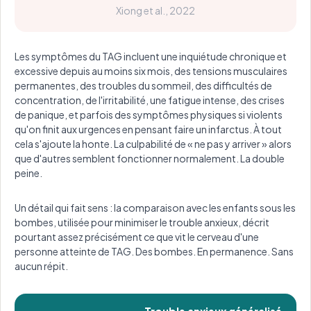
Xiong et al., 2022
Les symptômes du TAG incluent une inquiétude chronique et
excessive depuis au moins six mois, des tensions musculaires
permanentes, des troubles du sommeil, des difficultés de
concentration, de l'irritabilité, une fatigue intense, des crises
de panique, et parfois des symptômes physiques si violents
qu'on finit aux urgences en pensant faire un infarctus. À tout
cela s'ajoute la honte. La culpabilité de « ne pas y arriver » alors
que d'autres semblent fonctionner normalement. La double
peine.
Un détail qui fait sens : la comparaison avec les enfants sous les
bombes, utilisée pour minimiser le trouble anxieux, décrit
pourtant assez précisément ce que vit le cerveau d'une
personne atteinte de TAG. Des bombes. En permanence. Sans
aucun répit.