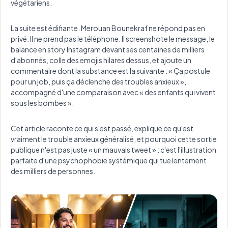
végétariens.
La suite est édifiante. Merouan Bounekraf ne répond pas en
privé. Il ne prend pas le téléphone. Il screenshote le message, le
balance en story Instagram devant ses centaines de milliers
d'abonnés, colle des emojis hilares dessus, et ajoute un
commentaire dont la substance est la suivante : « Ça postule
pour un job, puis ça déclenche des troubles anxieux »,
accompagné d'une comparaison avec « des enfants qui vivent
sous les bombes ».
Cet article raconte ce qui s'est passé, explique ce qu'est
vraiment le trouble anxieux généralisé, et pourquoi cette sortie
publique n'est pas juste « un mauvais tweet » : c'est l'illustration
parfaite d'une psychophobie systémique qui tue lentement
des milliers de personnes.