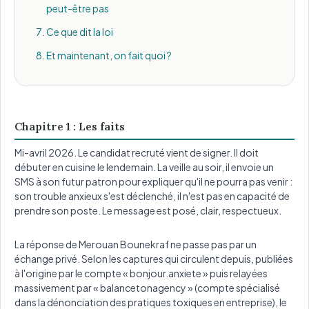
peut-être pas
Ce que dit la loi
Et maintenant, on fait quoi ?
Chapitre 1 : Les faits
Mi-avril 2026. Le candidat recruté vient de signer. Il doit
débuter en cuisine le lendemain. La veille au soir, il envoie un
SMS à son futur patron pour expliquer qu'il ne pourra pas venir :
son trouble anxieux s'est déclenché, il n'est pas en capacité de
prendre son poste. Le message est posé, clair, respectueux.
La réponse de Merouan Bounekraf ne passe pas par un
échange privé. Selon les captures qui circulent depuis, publiées
à l'origine par le compte « bonjour.anxiete » puis relayées
massivement par « balancetonagency » (compte spécialisé
dans la dénonciation des pratiques toxiques en entreprise), le