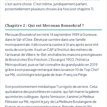
c'est autre chose. C'est même, juridiquement parlant,
potentiellement plusieurs choses à la fois (voir chapitre 7).
Chapitre 2 : Qui est Merouan Bounekraf ?
Merouan Bounekraf est né le 14 septembre 1989 à Gonesse,
dans le Val-d'Oise. Élevé par sa mère dans une famille
monoparentale, il découvre la cuisine à 16 ans après avoir été
exclu de son lycée. Il suit un CAP à l'Institut des métiers de
l'artisanat de Villiers-le-Bel, enchaîne les maisons prestigieuses
(le Bristol chez Éric Fréchon, L'Escargot 1903, l'hôtel Le
Métropolitan), puis se fait connaître du grand public en 2019
grâce à son passage remarqué dans la saison 10 de Top Chef
sur M6, où il intègre la brigade de Jean-François Piège.
Son positionnement médiatique ? Le rigolo de service. Celui
qui balance des punchlines en cuisine, qui fait marrer la galerie,
qui imite les collègues. Après l'émission, il anime Le Meilleur
Pâtissier sur M6, rejoint le jury de La Meilleure Boulangerie de
France, et ouvre sa propre boutique, Panade, dans le 15e